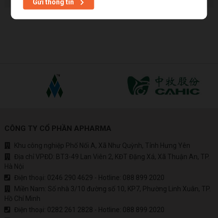
Gửi thông tin
CÔNG TY CỔ PHẦN APHARMA
Khu công nghiệp Phố Nối A, Xã Như Quỳnh, Tỉnh Hưng Yên
Địa chỉ VPĐD: BT3-49 Lan Viên 2, KĐT Đặng Xá, Xã Thuận An, TP.
Hà Nội
Điện thoại:
0246 290 4629
- Hotline:
088 899 2020
Miền Nam: Số nhà 3/10 đường số 10, KP7, Phường Linh Xuân, TP.
Hồ Chí Minh
Điện thoại:
0282 261 2828
- Hotline:
088 899 2020