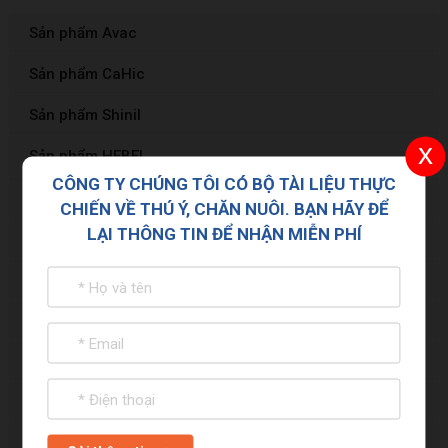
Sản phẩm Avac
Sản phẩm CaHic
Sản phẩm Shinil
x
Sản phẩm HEBEI
CÔNG TY CHÚNG TÔI CÓ BỘ TÀI LIỆU THỰC
Sản phẩm Zenex – Ayurvet
CHIẾN VỀ THÚ Ý, CHĂN NUÔI. BẠN HÃY ĐỂ
LẠI THÔNG TIN ĐỂ NHẬN MIỄN PHÍ
Sản phẩm Tonisity
Sản phẩm ARSHINE PHARMA
Sản phẩm BIOSRPING
Sản phẩm CHAMPRIX
Sản phẩm Nông Nghiệp Xanh
Sản phẩm Pharmatech