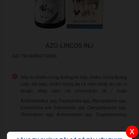
AZO-LINCOS INJ
ĐẶC TRỊ NHIỄM TRÙNG
Điều trị nhiễm trùng đường hô hấp, nhiễm trùng đường
ruột, tiết niệu, nhiễm trùng da và viêm khớp do các vi
khuẩn nhạy cảm với Lincomycin và / hoặc
Spectinomycin gây ra, bao gồm:
Actinobacillus spp, Pasteurella spp, Mycoplasma spp,
Escherichia coli, Salmonella spp, Campylobacter spp,
Clostridium spp, Actinomyces spp, Staphylococcus
spp, Streptococcus spp …
x