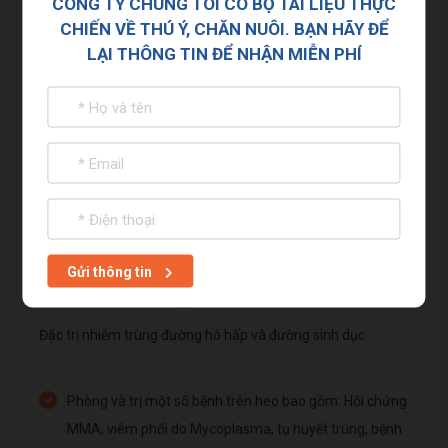
CÔNG TY CHÚNG TÔI CÓ BỘ TÀI LIỆU THỰC
CHIẾN VỀ THÚ Ý, CHĂN NUÔI. BẠN HÃY ĐỂ
LẠI THÔNG TIN ĐỂ NHẬN MIỄN PHÍ
Gửi thông tin
AZO-OXY WS
Đặc trị nhiễm trùng đường hô hấp và đường sinh dục
Phòng và trị một số bệnh trên heo bao gồm: Hội chứng
MMA, viêm phổi do Mycoplasma, tụ huyết trùng, bệnh