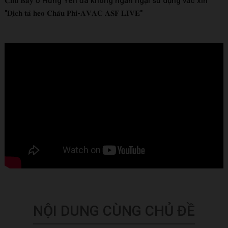
𝐂𝐡𝐮́ 𝐁𝐚̉𝐲 ở Hưng Yên đã không ngần ngại sử dụng vắc xin
"𝐃𝐢̣𝐜𝐡 𝐭𝐚̉ 𝐡𝐞𝐨 𝐂𝐡𝐚̂𝐮 𝐏𝐡𝐢-𝐀𝐕𝐀𝐂 𝐀𝐒𝐅 𝐋𝐈𝐕𝐄"
NỘI DUNG CÙNG CHỦ ĐỀ